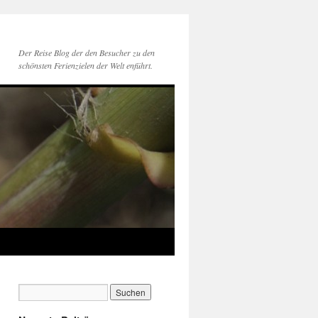
Der Reise Blog der den Besucher zu den
schönsten Ferienzielen der Welt enführt.