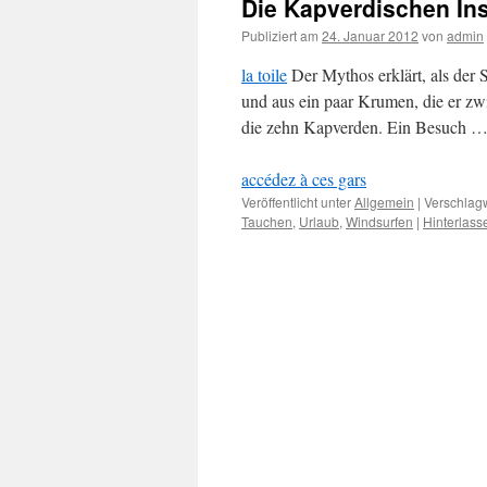
Die Kapverdischen In
Publiziert am
24. Januar 2012
von
admin
la toile
Der Mythos erklärt, als der S
und aus ein paar Krumen, die er zwi
die zehn Kapverden. Ein Besuch 
accédez à ces gars
Veröffentlicht unter
Allgemein
|
Verschlagw
Tauchen
,
Urlaub
,
Windsurfen
|
Hinterlas