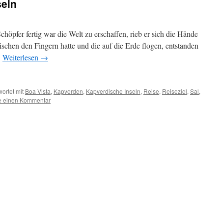
seln
chöpfer fertig war die Welt zu erschaffen, rieb er sich die Hände
schen den Fingern hatte und die auf die Erde flogen, entstanden
…
Weiterlesen
→
ortet mit
Boa Vista
,
Kapverden
,
Kapverdische Inseln
,
Reise
,
Reiseziel
,
Sal
,
se einen Kommentar